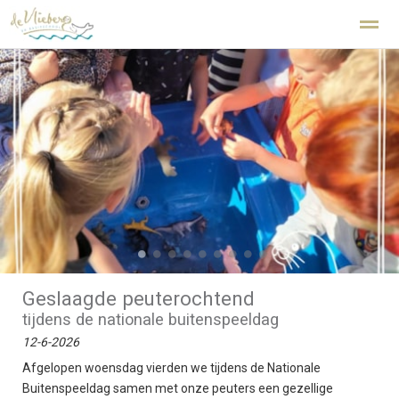
Kindcentrum De Vlieberg Den Helder
Home
Zoeken
Nieuws
Agenda
Fo
●
●
●
●
●
●
●
●
●
Geslaagde peuterochtend
tijdens de nationale buitenspeeldag
12-6-2026
Afgelopen woensdag vierden we tijdens de Nationale
Buitenspeeldag samen met onze peuters een gezellige