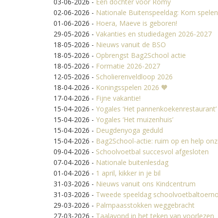
03-06-2026
-
Een dochter voor Romy
02-06-2026
-
Nationale Buitenspeeldag: Kom spelen
01-06-2026
-
Hoera, Maeve is geboren!
29-05-2026
-
Vakanties en studiedagen 2026-2027
18-05-2026
-
Nieuws vanuit de BSO
18-05-2026
-
Opbrengst Bag2School actie
18-05-2026
-
Formatie 2026-2027
12-05-2026
-
Scholierenveldloop 2026
18-04-2026
-
Koningsspelen 2026 🧡
17-04-2026
-
Fijne vakantie!
15-04-2026
-
Yogales ‘Het pannenkoekenrestaurant’
15-04-2026
-
Yogales ‘Het muizenhuis’
15-04-2026
-
Deugdenyoga geduld
15-04-2026
-
Bag2School-actie: ruim op en help onz
09-04-2026
-
Schoolvoetbal succesvol afgesloten
07-04-2026
-
Nationale buitenlesdag
01-04-2026
-
1 april, kikker in je bil
31-03-2026
-
Nieuws vanuit ons Kindcentrum
31-03-2026
-
Tweede speeldag schoolvoetbaltoerno
29-03-2026
-
Palmpaasstokken weggebracht
27-03-2026
-
Taalavond in het teken van voorlezen