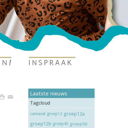
Laatste nieuws
Tagcloud
groep12a
carnaval
groep12
groep12b
groep45
groep56