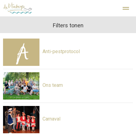
Kindcentrum De Vlieberg Den Helder
Filters tonen
Home
Zoeken
Nieuws
Agenda
Fo
Anti-pestprotocol
Ons team
Carnaval