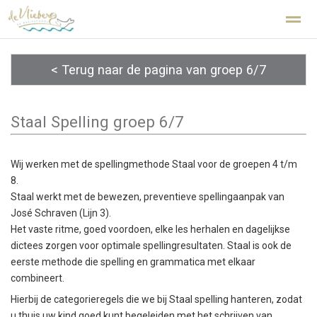
Kindcentrum De Vlieberg Den Helder
< Terug naar de pagina van groep 6/7
Home
Zoeken
Nieuws
Agenda
Fo
Staal Spelling groep 6/7
Wij werken met de spellingmethode Staal voor de groepen 4 t/m
8.
Staal werkt met de bewezen, preventieve spellingaanpak van
José Schraven (Lijn 3).
Het vaste ritme, goed voordoen, elke les herhalen en dagelijkse
dictees zorgen voor optimale spellingresultaten. Staal is ook de
eerste methode die spelling en grammatica met elkaar
combineert.
Hierbij de categorieregels die we bij Staal spelling hanteren, zodat
u thuis uw kind goed kunt begeleiden met het schrijven van