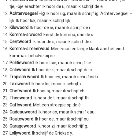
tje, -pje erachter. Ik hoor de u, maar ik schrijf de e.
Achtervoegsel –ig
: Ik hoor ug, maar ik schrijf ig. Achtervoegsel –
lijk: Ik hoor luk, maar ik schrijf lijk.
Kilowoord
: Ik hoor de ie, maar ik schrijf de i.
Komma-s woord
: Eerst de komma, dan de s.
Centwoord
: Ik hoor de s, maar ik schrijf de c.
Komma-s meervoud
: Meervoud en lange klank aan het eind:
komma s behalve bij ee.
Politiewoord
: Ik hoor tsie, maar ik schrijf tie.
Colawoord
: Ik hoor de k, maar ik schrijf de c.
Tropisch woord
: Ik hoor ies, maar ik schrijf isch.
Taxiwoord
: Ik hoor ks, maar ik schrijf x.
Chefwoord
: Ik hoor sj, maar ik schrijf ch.
Theewoord
: Ik hoor de t, maar ik schrijf th.
Caféwoord
: Met een streepje op de é.
Cadeauwoord
: Ik hoor oo, maar ik schrijf eau.
Routewoord
: Ik hoor oe, maar ik schrijf ou.
Garagewoord
: Ik hoor zj, maar ik schrijf g.
Lollywoord
: Ik schrijf de Griekse y.