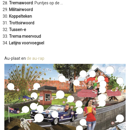
Tremawoord
: Puntjes op de …
Militairwoord
Koppelteken
Trottoirwoord
Tussen-e
Trema meervoud
Latijns voorvoegsel
Au-plaat en
de au-rap