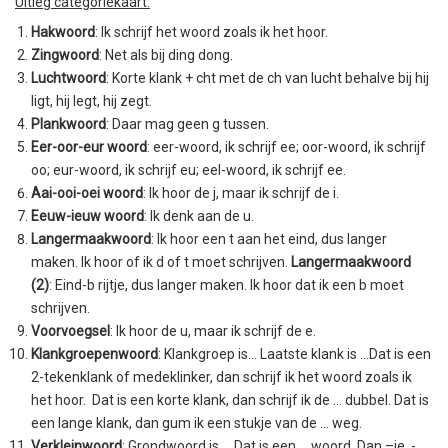
Uitleg categoriekaart:
Hakwoord
: Ik schrijf het woord zoals ik het hoor.
Zingwoord
: Net als bij ding dong.
Luchtwoord
: Korte klank + cht met de ch van lucht behalve bij hij
ligt, hij legt, hij zegt.
Plankwoord
: Daar mag geen g tussen.
Eer-oor-eur woord
: eer-woord, ik schrijf ee; oor-woord, ik schrijf
oo; eur-woord, ik schrijf eu; eel-woord, ik schrijf ee.
Aai-ooi-oei woord
: Ik hoor de j, maar ik schrijf de i.
Eeuw-ieuw woord
: Ik denk aan de u.
Langermaakwoord
: Ik hoor een t aan het eind, dus langer
maken. Ik hoor of ik d of t moet schrijven.
Langermaakwoord
(2)
: Eind-b rijtje, dus langer maken. Ik hoor dat ik een b moet
schrijven.
Voorvoegsel
: Ik hoor de u, maar ik schrijf de e.
Klankgroepenwoord
: Klankgroep is… Laatste klank is …Dat is een
2-tekenklank of medeklinker, dan schrijf ik het woord zoals ik
het hoor. Dat is een korte klank, dan schrijf ik de … dubbel. Dat is
een lange klank, dan gum ik een stukje van de … weg.
Verkleinwoord
: Grondwoord is … Dat is een … woord. Dan –je, -