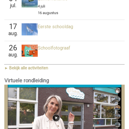
jul.
4 juli
16 augustus
17
Eerste schooldag
aug.
26
Schoolfotograaf
aug.
► Bekijk alle activiteiten
Virtuele rondleiding