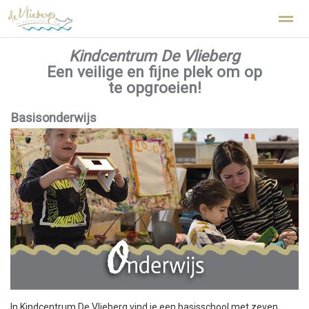
Kindcentrum De Vlieberg
Kindcentrum De Vlieberg Den Helder
Een veilige en fijne plek om op
te opgroeien!
Home
Zoeken
Nieuws
Agenda
Fo
Basisonderwijs
In Kindcentrum De Vlieberg vind je een basisschool met zeven