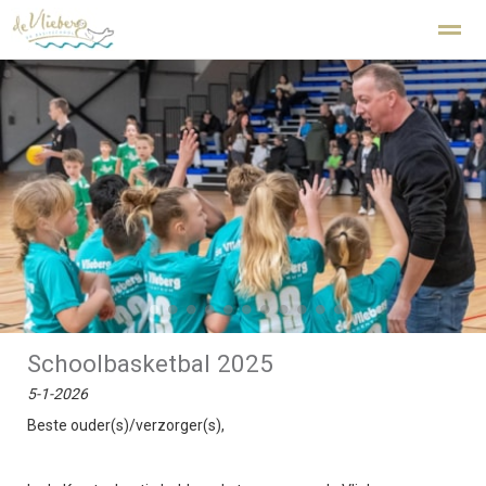
Kindcentrum De Vlieberg Den Helder
Home
Zoeken
Nieuws
Agenda
Fo
●
●
●
●
●
●
●
●
●
●
●
Schoolbasketbal 2025
5-1-2026
Beste ouder(s)/verzorger(s),