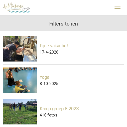
Kindcentrum De Vlieberg Den Helder
Filters tonen
Fijne vakantie!
Home
Zoeken
Nieuws
Agenda
Fo
17-4-2026
Yoga
8-10-2025
Kamp groep 8 2023
418
foto's